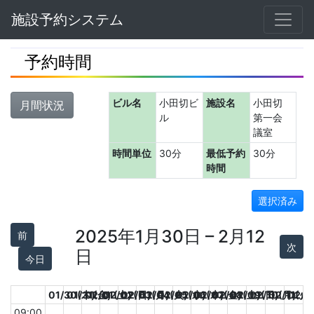
Navbar
施設予約システム
予約時間
ビル名
小田切ビ
施設名
小田切
月間状況
ル
第一会
議室
時間単位
30分
最低予約
30分
時間
選択済み
2025年1月30日 – 2月12
前
次
日
今日
01/30(木)
01/31(金)
02/01(土)
02/02(日)
02/03(月)
02/04(火)
02/05(水)
02/06(木)
02/07(金)
02/08(土)
02/09(日)
02/10(月)
02/11(火)
02/1
09:00