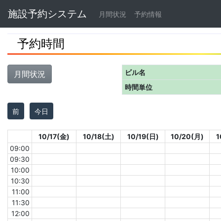
Navbar
施設予約システム
月間状況
予約情報
予約時間
ビル名
月間状況
時間単位
前
今日
10/17(金)
10/18(土)
10/19(日)
10/20(月)
1
09:00
09:30
10:00
10:30
11:00
11:30
12:00