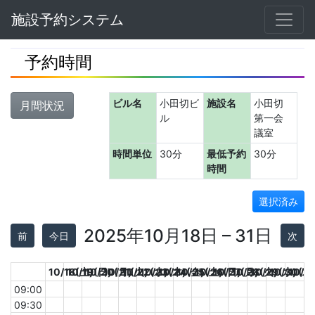
Navbar
施設予約システム
予約時間
ビル名
小田切ビ
施設名
小田切
月間状況
ル
第一会
議室
時間単位
30分
最低予約
30分
時間
選択済み
2025年10月18日 – 31日
前
今日
次
10/18(土)
10/19(日)
10/20(月)
10/21(火)
10/22(水)
10/23(木)
10/24(金)
10/25(土)
10/26(日)
10/27(月)
10/28(火)
10/29(水)
10/30(木
10/3
09:00
09:30