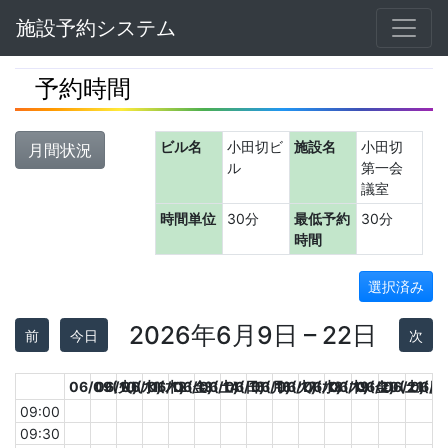
Navbar
施設予約システム
予約時間
ビル名
小田切ビ
施設名
小田切
月間状況
ル
第一会
議室
時間単位
30分
最低予約
30分
時間
選択済み
2026年6月9日 – 22日
前
今日
次
06/09(火)
06/10(水)
06/11(木)
06/12(金)
06/13(土)
06/14(日)
06/15(月)
06/16(火)
06/17(水)
06/18(木)
06/19(金)
06/20(土)
06/21(日
06/2
09:00
09:30