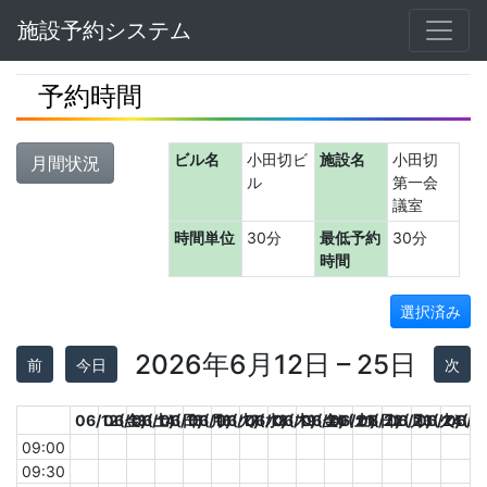
Navbar
施設予約システム
予約時間
ビル名
小田切ビ
施設名
小田切
月間状況
ル
第一会
議室
時間単位
30分
最低予約
30分
時間
選択済み
2026年6月12日 – 25日
前
今日
次
06/12(金)
06/13(土)
06/14(日)
06/15(月)
06/16(火)
06/17(水)
06/18(木)
06/19(金)
06/20(土)
06/21(日)
06/22(月)
06/23(火)
06/24(水
06/2
09:00
09:30