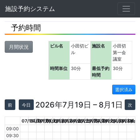
Navbar
施設予約システム
予約時間
ビル名
小田切ビ
施設名
小田切
月間状況
ル
第一会
議室
時間単位
30分
最低予約
30分
時間
選択済み
2026年7月19日 – 8月1日
前
今日
次
07/19(日)
07/20(月)
07/21(火)
07/22(水)
07/23(木)
07/24(金)
07/25(土)
07/26(日)
07/27(月)
07/28(火)
07/29(水)
07/30(木)
07/31(金)
08/0
09:00
09:30