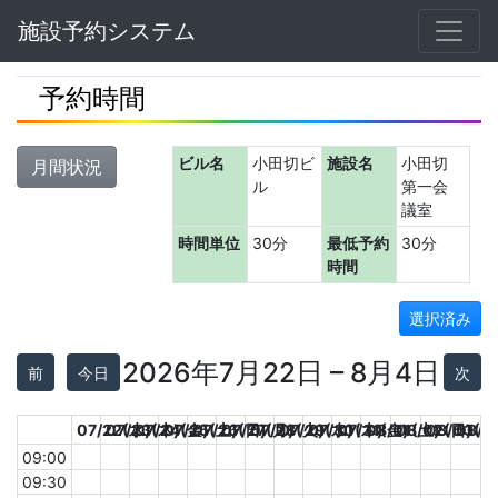
Navbar
施設予約システム
予約時間
ビル名
小田切ビ
施設名
小田切
月間状況
ル
第一会
議室
時間単位
30分
最低予約
30分
時間
選択済み
2026年7月22日 – 8月4日
前
今日
次
07/22(水)
07/23(木)
07/24(金)
07/25(土)
07/26(日)
07/27(月)
07/28(火)
07/29(水)
07/30(木)
07/31(金)
08/01(土)
08/02(日)
08/03(月
08/0
09:00
09:30