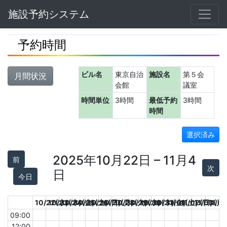
Navbar
施設予約システム
予約時間
ビル名
東京自治
施設名
第５会
月間状況
会館
議室
時間単位
3時間
最低予約
3時間
時間
選択済み
2025年10月22日 – 11月4
前
次
日
今日
10/22(水)
10/23(木)
10/24(金)
10/25(土)
10/26(日)
10/27(月)
10/28(火)
10/29(水)
10/30(木)
10/31(金)
11/01(土)
11/02(日)
11/03(月)
11/0
09:00
12:00