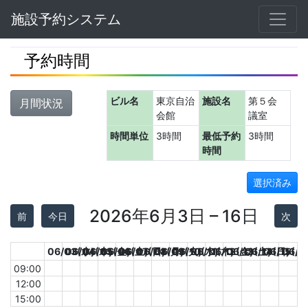
Navbar
施設予約システム
予約時間
ビル名
東京自治
施設名
第５会
月間状況
会館
議室
時間単位
3時間
最低予約
3時間
時間
選択済み
2026年6月3日 – 16日
前
今日
次
06/03(水)
06/04(木)
06/05(金)
06/06(土)
06/07(日)
06/08(月)
06/09(火)
06/10(水)
06/11(木)
06/12(金)
06/13(土)
06/14(日)
06/15(月
06/1
09:00
12:00
15:00