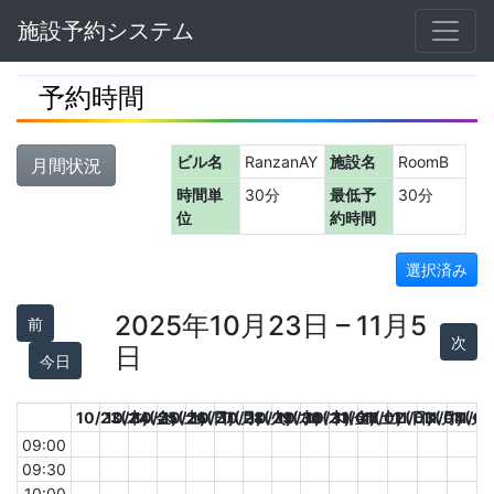
Navbar
施設予約システム
予約時間
ビル名
RanzanAY
施設名
RoomB
月間状況
時間単
30分
最低予
30分
位
約時間
選択済み
2025年10月23日 – 11月5
前
次
日
今日
10/23(木)
10/24(金)
10/25(土)
10/26(日)
10/27(月)
10/28(火)
10/29(水)
10/30(木)
10/31(金)
11/01(土)
11/02(日)
11/03(月)
11/04(火)
11/0
09:00
09:30
10:00