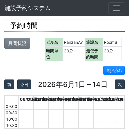
Navbar
施設予約システム
予約時間
ビル名
RanzanAY
施設名
RoomB
月間状況
時間単
30分
最低予
30分
位
約時間
選択済み
2026年6月1日 – 14日
前
今日
次
06/01(月)
06/02(火)
06/03(水)
06/04(木)
06/05(金)
06/06(土)
06/07(日)
06/08(月)
06/09(火)
06/10(水)
06/11(木)
06/12(金)
06/13(土
06/1
09:00
09:30
10:00
10:30