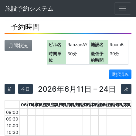
Navbar
施設予約システム
予約時間
ビル名
RanzanAY
施設名
RoomB
月間状況
時間単
30分
最低予
30分
位
約時間
選択済み
2026年6月11日 – 24日
前
今日
次
06/11(木)
06/12(金)
06/13(土)
06/14(日)
06/15(月)
06/16(火)
06/17(水)
06/18(木)
06/19(金)
06/20(土)
06/21(日)
06/22(月)
06/23(火
06/2
09:00
09:30
10:00
10:30