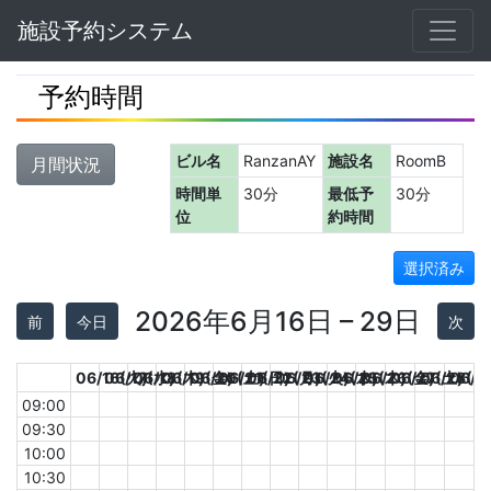
Navbar
施設予約システム
予約時間
ビル名
RanzanAY
施設名
RoomB
月間状況
時間単
30分
最低予
30分
位
約時間
選択済み
2026年6月16日 – 29日
前
今日
次
06/16(火)
06/17(水)
06/18(木)
06/19(金)
06/20(土)
06/21(日)
06/22(月)
06/23(火)
06/24(水)
06/25(木)
06/26(金)
06/27(土)
06/28(日
06/2
09:00
09:30
10:00
10:30