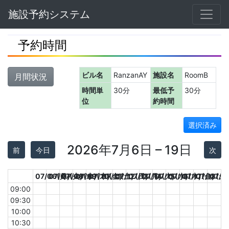
Navbar
施設予約システム
予約時間
ビル名
RanzanAY
施設名
RoomB
月間状況
時間単
30分
最低予
30分
位
約時間
選択済み
2026年7月6日 – 19日
前
今日
次
07/06(月)
07/07(火)
07/08(水)
07/09(木)
07/10(金)
07/11(土)
07/12(日)
07/13(月)
07/14(火)
07/15(水)
07/16(木)
07/17(金)
07/18(土)
07/1
09:00
09:30
10:00
10:30