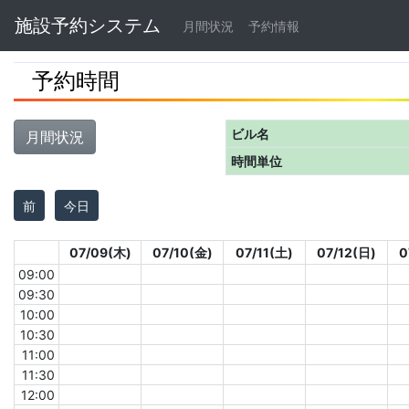
Navbar
施設予約システム
月間状況
予約情報
予約時間
ビル名
月間状況
時間単位
前
今日
07/09(木)
07/10(金)
07/11(土)
07/12(日)
0
09:00
09:30
10:00
10:30
11:00
11:30
12:00