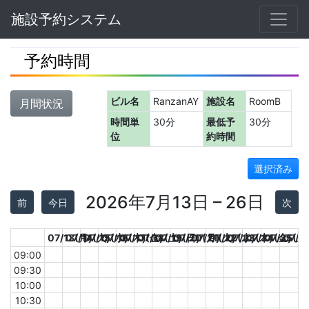
Navbar
施設予約システム
予約時間
ビル名
RanzanAY
施設名
RoomB
月間状況
時間単
30分
最低予
30分
位
約時間
選択済み
2026年7月13日 – 26日
前
今日
次
07/13(月)
07/14(火)
07/15(水)
07/16(木)
07/17(金)
07/18(土)
07/19(日)
07/20(月)
07/21(火)
07/22(水)
07/23(木)
07/24(金)
07/25(土
07/2
09:00
09:30
10:00
10:30