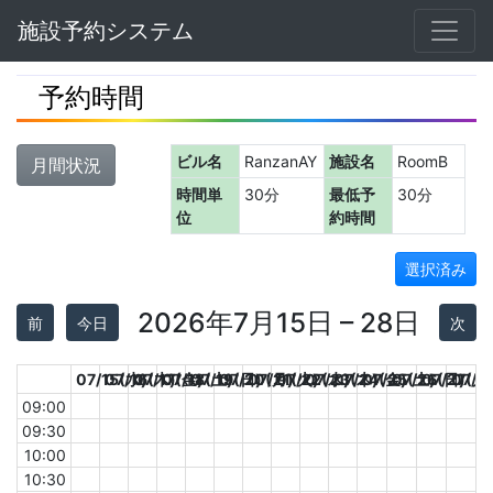
Navbar
施設予約システム
予約時間
ビル名
RanzanAY
施設名
RoomB
月間状況
時間単
30分
最低予
30分
位
約時間
選択済み
2026年7月15日 – 28日
前
今日
次
07/15(水)
07/16(木)
07/17(金)
07/18(土)
07/19(日)
07/20(月)
07/21(火)
07/22(水)
07/23(木)
07/24(金)
07/25(土)
07/26(日)
07/27(月
07/2
09:00
09:30
10:00
10:30