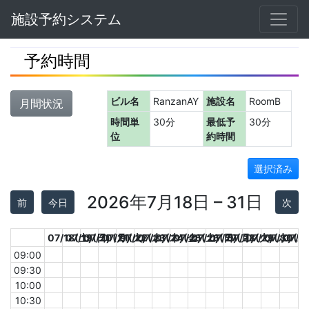
Navbar
施設予約システム
予約時間
ビル名
RanzanAY
施設名
RoomB
月間状況
時間単
30分
最低予
30分
位
約時間
選択済み
2026年7月18日 – 31日
前
今日
次
07/18(土)
07/19(日)
07/20(月)
07/21(火)
07/22(水)
07/23(木)
07/24(金)
07/25(土)
07/26(日)
07/27(月)
07/28(火)
07/29(水)
07/30(木
07/3
09:00
09:30
10:00
10:30