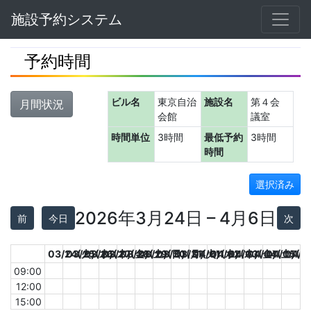
Navbar
施設予約システム
予約時間
ビル名
東京自治
施設名
第４会
月間状況
会館
議室
時間単位
3時間
最低予約
3時間
時間
選択済み
2026年3月24日 – 4月6日
前
今日
次
03/24(火)
03/25(水)
03/26(木)
03/27(金)
03/28(土)
03/29(日)
03/30(月)
03/31(火)
04/01(水)
04/02(木)
04/03(金)
04/04(土)
04/05(日
04/0
09:00
12:00
15:00