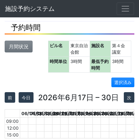
Navbar
施設予約システム
予約時間
ビル名
東京自治
施設名
第４会
月間状況
会館
議室
時間単位
3時間
最低予約
3時間
時間
選択済み
2026年6月17日 – 30日
前
今日
次
06/17(水)
06/18(木)
06/19(金)
06/20(土)
06/21(日)
06/22(月)
06/23(火)
06/24(水)
06/25(木)
06/26(金)
06/27(土)
06/28(日)
06/29(月
06/3
09:00
12:00
15:00