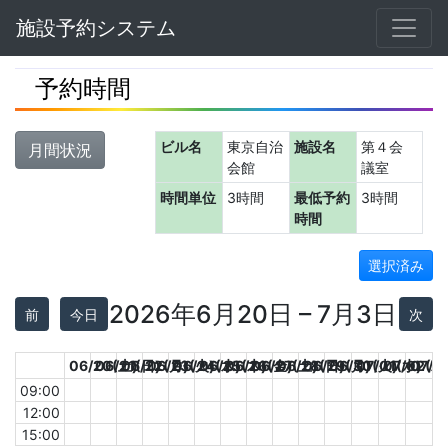
Navbar
施設予約システム
予約時間
ビル名
東京自治
施設名
第４会
月間状況
会館
議室
時間単位
3時間
最低予約
3時間
時間
選択済み
2026年6月20日 – 7月3日
前
今日
次
06/20(土)
06/21(日)
06/22(月)
06/23(火)
06/24(水)
06/25(木)
06/26(金)
06/27(土)
06/28(日)
06/29(月)
06/30(火)
07/01(水)
07/02(木
07/0
09:00
12:00
15:00