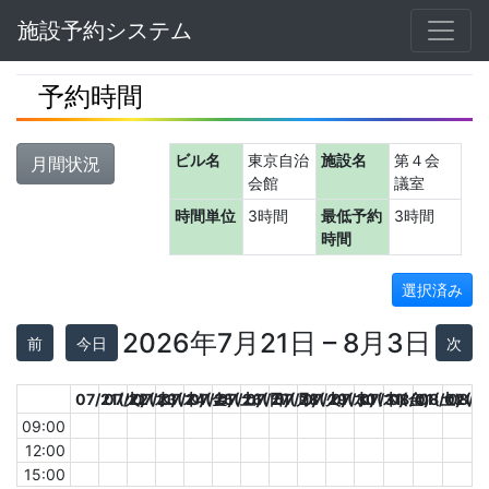
Navbar
施設予約システム
予約時間
ビル名
東京自治
施設名
第４会
月間状況
会館
議室
時間単位
3時間
最低予約
3時間
時間
選択済み
2026年7月21日 – 8月3日
前
今日
次
07/21(火)
07/22(水)
07/23(木)
07/24(金)
07/25(土)
07/26(日)
07/27(月)
07/28(火)
07/29(水)
07/30(木)
07/31(金)
08/01(土)
08/02(日
08/0
09:00
12:00
15:00