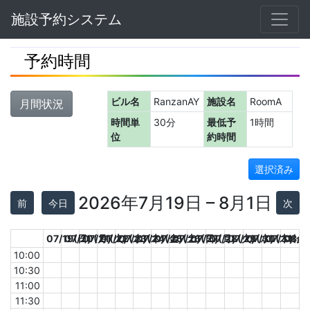
Navbar
施設予約システム
予約時間
ビル名
RanzanAY
施設名
RoomA
月間状況
時間単
30分
最低予
1時間
位
約時間
選択済み
2026年7月19日 – 8月1日
前
今日
次
07/19(日)
07/20(月)
07/21(火)
07/22(水)
07/23(木)
07/24(金)
07/25(土)
07/26(日)
07/27(月)
07/28(火)
07/29(水)
07/30(木)
07/31(金)
08/0
10:00
10:30
11:00
11:30